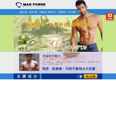
日本MAN POWER瑪卡商店
瑪卡保健食品不需配水、即刻
開機，現代男士必備的天然助
興錠
正視問題才是真正的成熟，
瑪卡保健食品
助你重振雄
風，精巧的口溶設計，只需放入口中便能迅速融化，
讓有效成分直接經由口腔黏膜吸收，這種高科技的劑
型不僅大幅縮短了等待見效的時間，更讓服用的過程
變得如同吃薄荷糖般自然優雅，完全不會破壞浪漫的
氛圍，瑪卡保健食品其顯著的效果更是有目共睹，能