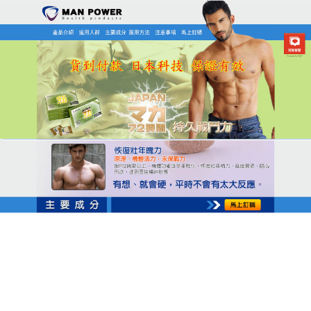
日本MAN POWER瑪卡商店
三得利瑪卡使男性活力加分，
讓幸福更靠近
別讓ED問題影響你的自信與關係，現在開始，改變只
需要一個選擇，三得利瑪卡採用天然成分與現代口溶
科技，使用方式簡單方便，這款產品最受讚譽的特色
之一就是使用方便，它擺脫了傳統藥丸需要配水吞服
的累贅感，無需飲水即可服用，適合講求效率與隱私
的男性，讓親密時刻更加輕鬆自在，治療早洩不尷
尬，選擇三得利瑪卡是愛自己也愛對方的表現。