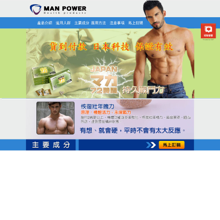
日本MAN POWER瑪卡商店
三得利瑪卡使伴侶滿意，關係
甜蜜升溫
性福是關係的催化劑！
三得利瑪卡
純天然植物配方如
枸杞、菟絲子，無毒副作用，讓伴侶共享愉悅，性腺
啟動酶技術，啟動性腺，擴張動脈，延長勃起時間，
尺寸增長，滿足兩性需求，使用方便，口服即可，三
得利瑪卡效果快速顯現，一療程內改善早洩，伴侶滿
意度飆升，關係更親密，永久效果杜絕反彈，讓甜蜜
持續，立即行動，點燃愛火，升溫每一天！