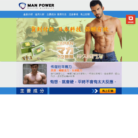
日本MAN POWER瑪卡商店
月份:
2025 年 2 月
瑪卡保健食品快速釋放壓抑焦
慮，提高睡眠質量
現代男性背負著極大的壓力，而壓力則會讓人變得焦
慮、緊張、不安，而處於這種狀態之下，性生活的質
量顯然就會變得不高，
瑪卡保健食品
通過阻斷某些稱