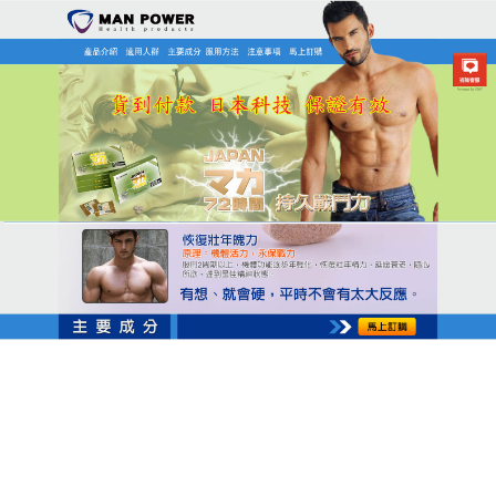
日本MAN POWER瑪卡商店
月份:
2026 年 2 月
男性困擾必備，瑪卡保健食品
成為男性健康調理期的安心伴
侶
早洩陰霾籠罩身心，不僅打擊男性尊嚴，更讓家庭情
感出現細小裂痕，
瑪卡保健食品
選用深山天然草本，