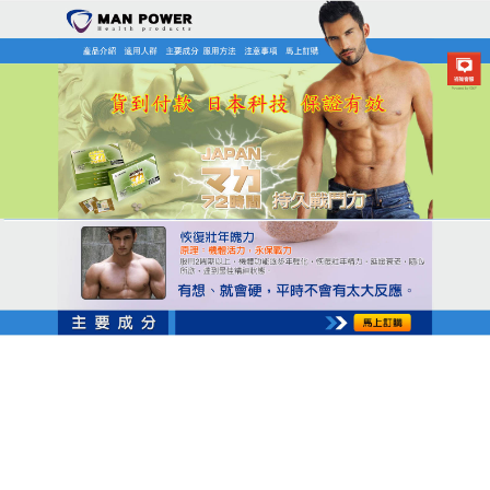
日本MAN POWER瑪卡商店
月份:
2025 年 5 月
瑪卡保健食品天然修復，自信
再現
早洩問題常因壓力與疲勞積累，
瑪卡保健食品
以天然
草本為基礎，調配出神經修復配方，其含喜馬拉雅冰
晶草、巴西堅果油與埃及藍睡蓮萃取物，可修復因壓