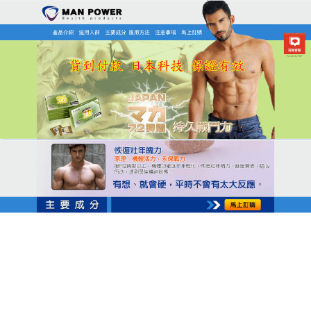
日本MAN POWER瑪卡商店
瑪卡保健食品快速釋放壓抑焦
慮，提高睡眠質量
現代男性背負著極大的壓力，而壓力則會讓人變得焦
慮、緊張、不安，而處於這種狀態之下，性生活的質
量顯然就會變得不高，
瑪卡保健食品
通過阻斷某些稱
為磷酸二酯酶-PDE5的酶在體內起作用，它有助於血
液流入陰莖達到並保持勃起，可以促進陰莖血液的回
流，啟動身體裡天然荷爾蒙的製造，增加睪丸酮分
泌，來增加陰莖的長度，硬度。瑪卡保健食品的藥物