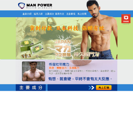
日本MAN POWER瑪卡商店
快槍俠救星消除緊張情緒﹐從
容應對性生活
早瀉是人應該算是每一個成年人都不陌生的問題了，
快槍俠救星
的主要成分是純野生稀有植物提取最精華
的部分製成，其藥效更適合亞洲人的體質，對陰莖中
的海綿體進行修復與激發活力，被人體吸收後通過體
液直接激活睪丸、清除腎臟毒素，針對男性陽痿早
洩，遺精弱精，性功能障礙，性慾減弱，陰莖短小等
症狀都有著非常好的療效，快槍俠救星只要堅持正常