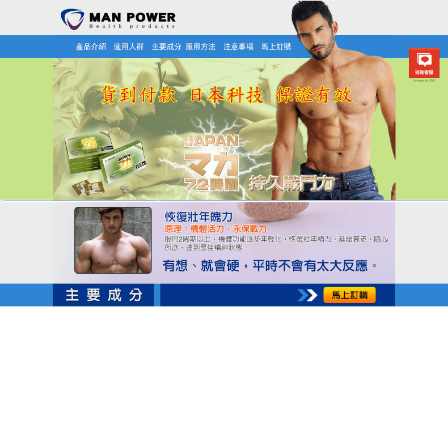
日本MAN POWER瑪卡商店
點燃深夜的野性渴望，三得利
瑪卡打造不凡英雄
親密關係的溫度，決定了生活的幸福指數，
三得利瑪
卡
深諳男性的核心需求，拒絕依賴化學成分帶來的短
暫刺激，堅持使用天然植物精粹，從根本上調理體
質，安全無依賴，使用方式極其簡便，完美融入你的
日常作息，當澎湃的能量在體內甦醒，那種立竿見影
的充沛體能與硬實力，將徹底打破以往的疲憊與尷
尬，用最自然的方式，給她最震撼的夜晚，這就是三