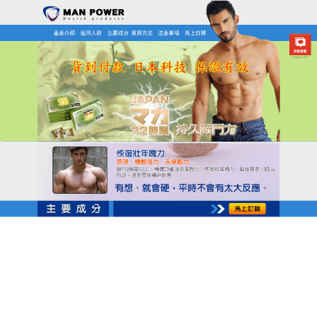
日本MAN POWER瑪卡商店
瑪卡保健食品快速進入狀態，
提升關鍵時刻表現
在重要時刻，快速見效至關重要
，瑪卡保健食品
專為
ED改善設計，幫助男性在短時間內達到理想狀態，提
升整體表現力，在使用的便利性上，日本瑪卡完美契
合了極簡美學，它不需要繁雜的沖泡或長時間的燉
煮，只需在晨間或睡前簡單服用，便能為身體植入長
效的動力晶片，天然成分的溫和性，讓長期保養變得
毫無壓力，完全不會產生依賴感或心悸等副作用，顯