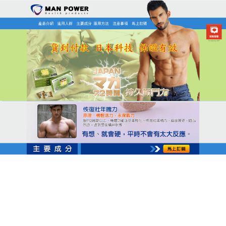
日本MAN POWER瑪卡商店
天然解方，瑪卡保健食品提升
自信
早洩打擊自信？
瑪卡保健食品
提供天然解方，植物精
華如枸杞，溫和萃取，效果快速：勃起強化，自信回
歸，產品不添加多餘雜質，營養純正、吸收順暢，長
期使用能明顯感受狀態提升，魅力自然升級，本品打
破傳統保養的時空限制，讓滋補無縫銜接日常生活，
使用簡單，無複雜程序，安全健康，無後顧之憂，瑪
卡保健食品已成為自信象徵，試用它，找回真我！