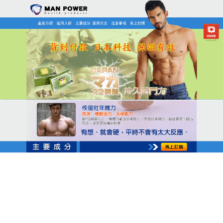
日本MAN POWER瑪卡商店
瑪卡保健食品是天然壯陽黃
金，重拾性福自信
陽痿早洩是現代男性常見困擾，尤其青少年發病率逐
年攀升，壓力與不良生活習慣加劇問題，
瑪卡保健食
品
源自秘魯高山，蘊含黃酮類、萜類、氰苷及多酚類
等天然精華，這些成分能抗氧化、促進血液循環，調
節生理機能，每日服用瑪卡，可滋補肝腎、溫暖腰
膝，顯著延長勃起時間與動情期，提升欲望並助起有
力，其天然配方安全無副作用，使用簡便，膠囊或粉