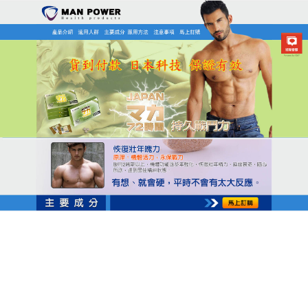
日本MAN POWER瑪卡商店
瑪卡保健食品天然草本精煉，
早洩治療效果看得见
現代男人壓力大，陽痿早洩易纏身，腎氣虧虛的隱患
更要防，這款
瑪卡保健食品
以多種天然草本為原料，
經反覆研發調配，精煉而成，使用方便，口服吸收
快，能快速作用於身體，提升射精閾值，短期使用可
明顯延長時間，瑪卡保健食品長期調理能鞏固效果，
從根源改善早洩，無化學添加，安全無負擔，是早洩
調理的信賴之選。