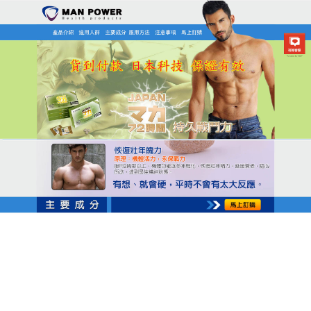
日本MAN POWER瑪卡商店
帝王瑪卡告別陽痿煥發活力，
是陽痿調理的明智之選
陽痿問題不僅是生理困擾，更是心理負擔，這款
帝王
瑪卡
帶來新希望，其採用鹿茸、黃精等天然滋補草
本，結合現代藥學技術製成專業藥劑，成分天然且營
養豐富，產品使用極為便利，每日固定時間口服即
可，無需複雜流程。帝王瑪卡服用後不僅陽痿癥狀好
轉，體力與精神狀態也明顯提升，天然滋補與顯著療
效的雙重優勢，讓其成為男性健康護理的熱門之選。