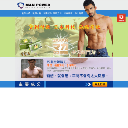
日本MAN POWER瑪卡商店
三得利瑪卡天然草本還男人健
康巔峰
早洩問題讓男性在生活中難以達到巔峰，腎氣虧虛、
精關不穩等隱患也讓人望而卻步，
三得利瑪卡
是幫助
男性登上健康巔峰的強力助推器，它依據千年古方，
挑選何首烏、五味子、補骨脂等天然藥材，經過傳統
古法炮制，轉化為易於吸收的膠囊，每日只需服用兩
次，簡單方便，與化學合成西藥相比，它沒有副作
用，以天然草本之力滋補身體，持續服用，能滋補腎