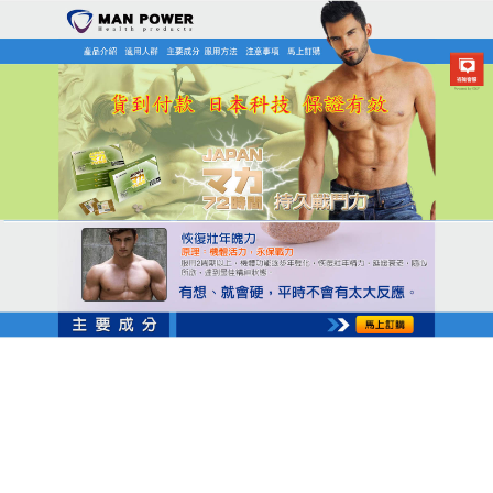
日本MAN POWER瑪卡商店
三得利瑪卡天然草本，喚醒男
性健康活力
早洩問題讓男人在生活中陷入困境，腎氣不足等隱患
也日益凸顯，
三得利瑪卡
是大自然賦予男性的健康禮
物，它遵循千年古方，精選何首烏、芡實、沙苑子等
天然藥材，經過傳統的古法炮制，將藥材轉化為易於
吸收的膠囊，服用方法簡單，每日只需服用兩次，與
化學合成西藥相比，它沒有副作用的擔憂，以天然草
本之力滋補腎臟，增強腎精，許多用戶服用後，身體