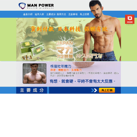
日本MAN POWER瑪卡商店
瑪卡保健食品提升腎功能，喚
醒男性冰原力量
腎虛給男性帶來的不僅是生理上的痛苦，更是心理上
的壓力，
瑪卡保健食品
選用北極苔原的北極花、雪絨
花、薊花等珍稀草藥，這些在北歐傳統醫學中被視為
珍寶的藥材，具有滋補腎陽、增強免疫力的功效，運
用冷凍乾燥技術，保留藥材的活性成分，使膠囊易於
吸收，每日隨餐服用即可，使用便捷，它不像西藥那
樣有明顯的副作用，而是緩慢地滋養腎臟，提升腎功