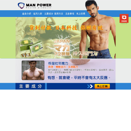
日本MAN POWER瑪卡商店
三得利瑪卡為眾多的性冷淡患
者帶來更高的生活品質
硬不起怎麼辦？硬度不够如何治療？性功能硬不起起
來.妻子總是抱怨！硬不起.讓男人抬不起頭
！三得利瑪
卡
啟動陰莖海綿體內一氧化氮合酶，而產生的擴血管
效應，促進陰莖海綿體血管供應、加强供血、維持很
好的勃起硬度，可以改善异常的勃起狀態，讓人們恢
復自然的色情性功能，自然地做愛。三得利瑪卡消除
疲勞，梳理身體五臟六腑運作環境，全面維持充沛活