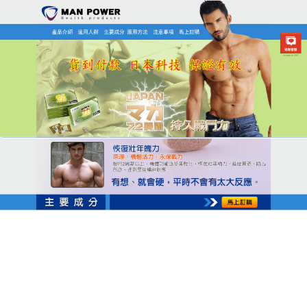
日本MAN POWER瑪卡商店
瑪卡保健食品讓男人變得越來
越有活力，能改善腎虛的狀況
“腎虛”這個詞相信大家並不陌生，腎虛指的是腎臟精
氣陰陽不足，
瑪卡保健食品
質量好，安全性和功效,藥
物會對血液循環和血液肌肉功能產生最終影響，該藥
物的活性成分可以促進更好的血液流向陰莖區域，可
以促進雄性激素的分泌，增强腎活力，瑪卡保健食品
對於腎臟的滋補效果是非常好的。而且也可以保護男
人的攝護腺，避免出現攝護腺炎症等生殖系統疾病。