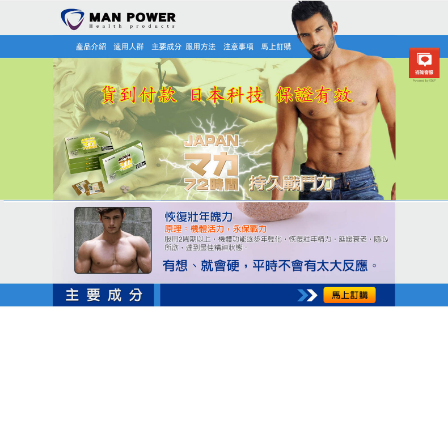
日本MAN POWER瑪卡商店
三得利瑪卡幫助快速勃起，持
續勃起不軟趴趴
“腎”不好，大概就是所有男性同胞心中的一根魚刺，
也最不願意發生在自己身上的一件事情了，
三得利瑪
卡
對腎虛劃分的腎陰虛、腎陽虛、腎氣虛等都可奏
效，扶正固本，克制萎泄、短小、不久不硬等生理上
的不足，補足男人腎精氣，能增加陰莖的血液循環，
刺激男性的自然性喚起與增長勃起與射精耐久時間，
三得利瑪卡可以幫助使用者獲取長時間的勃起和強大