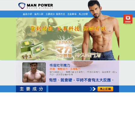
日本MAN POWER瑪卡商店
快槍俠救星能幫助你感受愉快
的性生活
男性朋友在性功能產生問題以後，必須要積極的治
療，
快槍俠救星
的作用也是很不錯的，首先從表面上
可以提高每個男性朋友的性能力，實際上這款藥物可
以改善男性朋友腎虛的狀態，能夠迅速的促進陰莖勃
起增大增粗，讓很多男性朋友一展雄風，在同房的過
程中可以延長性生活的時間，有效的避免陽痿早洩的
問題。對於性功能障礙能夠起到輔助的改善作用，如