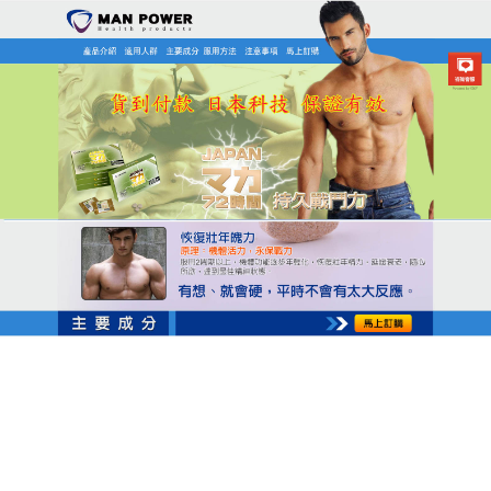
日本MAN POWER瑪卡商店
早洩中醫推薦
隨著年齡的增大，人的身體機能在不斷的損耗與老
化，而且體內會不斷的累計毒素，這是直接導致男士
性能力下降的主要原因之一，嚴重的會導致陽痿早洩
症狀，
早洩中醫推薦
日本MANPOWER瑪卡能保精固
腎，提高腎上腺皮質激素的分泌水準，促進雄性激素
的分泌，新增精子的數量並提高精子的活力。對提高
男性性能力、改善陽痿、早洩有顯著的療效。針對陽
痿、早洩、性生活質量過低、生殖器充血後硬度不
够、時間極短等人群具有良好的康復保健作用。