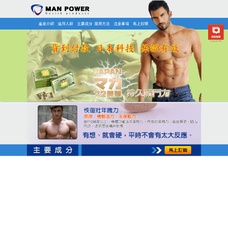
日本MAN POWER瑪卡商店
男性早洩救星
大家都知道如果妳有男性方面的障礙，或者ED之內的
症狀，
男性早洩救星
是一款可以增大陰莖的壯陽藥
品，在短短的幾個禮拜內即可獲得驚人效果，有助於
治療早洩、陽痿，提高陰莖勃起品質，使陰莖勃起的
時候更堅硬和持久，
男性早洩救星
也有助於增加房事
時間，長久以來幫助很多男性解抉自己的房事問題，
為全球成千上萬的ED患者帶來了福音。
男性早洩救星促使男性性器官增大增粗，男子氣概的
終極體現，膏能夠促進性器官血液循環，激活休眠的