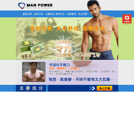
日本MAN POWER瑪卡商店
早洩吃什麼壯陽藥有效
早洩雖然並不會影響到性命安全，但也不能忽視早洩
對男人的性生活影響，甚至會導致與伴侶的關係惡
化，產生更大困惑、焦慮、難以入眠…等，
早洩吃什
麼壯陽藥有效
？日本MANPOWER瑪卡通過作用于脊
椎上水準抑制射精驅動反射，這其中外側巨細胞旁核
（LPGi）是一個必要的腦部結構。支配精囊、輸精
管、前列腺、尿道球部肌肉和膀胱頸的神經節後交感
神經纖維可使上述器官協同收縮以實現射精。
早洩的狀況是每個男人床上的夢靨，據統計，台灣約