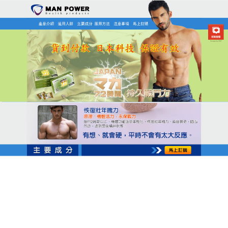
日本MAN POWER瑪卡商店
分類:
快槍俠救星
拒絕漫長等待，快槍俠救星開
啟五星級的極速動力模式
時間是浪漫的敵人，而
快槍俠救星
是時間的掌控者，
與傳統膠囊相比，它繞過了漫長的消化過程，將起效
時間縮短至極致，這種顯著的效果，讓您在關鍵時刻